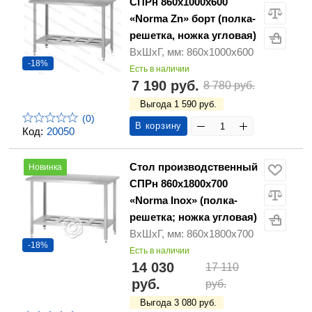
СПРн 860х1000х600
«Norma Zn» борт (полка-
решетка, ножка угловая)
ВхШхГ, мм: 860х1000х600
-18%
Есть в наличии
7 190 руб.
8 780 руб.
Выгода 1 590 руб.
(0)
В корзину
Код:
20050
Стол производственный
Новинка
СПРн 860х1800х700
«Norma Inox» (полка-
решетка; ножка угловая)
ВхШхГ, мм: 860х1800х700
-18%
Есть в наличии
14 030
17 110
руб.
руб.
Выгода 3 080 руб.