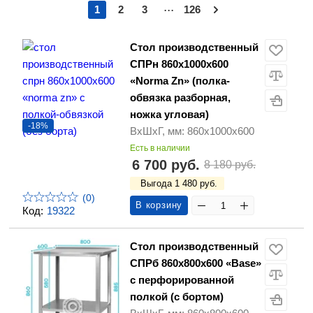
...
1
2
3
126
Стол производственный
СПРн 860х1000х600
«Norma Zn» (полка-
обвязка разборная,
ножка угловая)
-18%
ВхШхГ, мм: 860х1000х600
Есть в наличии
6 700 руб.
8 180 руб.
Выгода 1 480 руб.
(0)
В корзину
Код:
19322
Стол производственный
СПРб 860х800х600 «Base»
с перфорированной
полкой (с бортом)