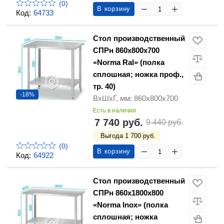
(0)
В корзину
Код:
64733
Стол производственный
СПРн 860х800х700
«Norma Ral» (полка
сплошная; ножка проф.,
тр. 40)
-18%
ВхШхГ, мм: 860х800х700
Есть в наличии
7 740 руб.
9 440 руб.
Выгода 1 700 руб.
(0)
В корзину
Код:
64922
Стол производственный
СПРн 860х1800х800
«Norma Inox» (полка
сплошная; ножка