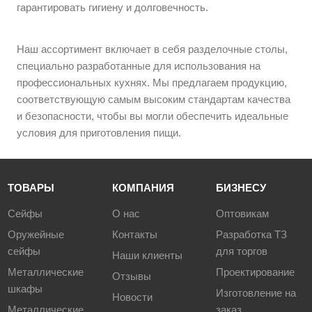
гарантировать гигиену и долговечность.
Наш ассортимент включает в себя разделочные столы,
специально разработанные для использования на
профессиональных кухнях. Мы предлагаем продукцию,
соответствующую самым высоким стандартам качества
и безопасности, чтобы вы могли обеспечить идеальные
условия для приготовления пищи.
ТОВАРЫ
КОМПАНИЯ
БИЗНЕСУ
Сейфы
О нас
Оптовикам
Оружейные
Контакты
Разработка ТЗ
сейфы
для торгов
Наши клиенты
Металлические
Проектирование
Отзывы
шкафы
Изготовление на
Новости
Металлические
заказ