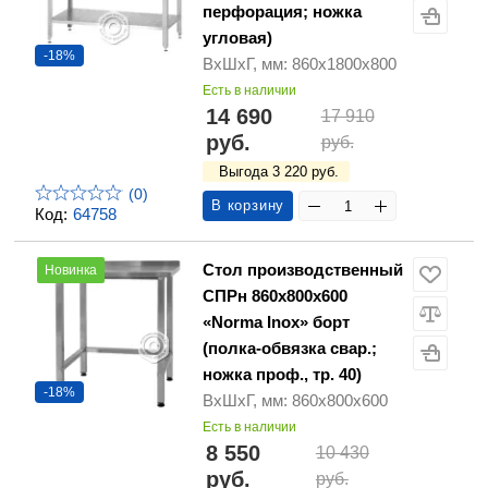
перфорация; ножка
угловая)
-18%
ВхШхГ, мм: 860х1800х800
Есть в наличии
14 690
17 910
руб.
руб.
Выгода 3 220 руб.
(0)
В корзину
Код:
64758
Стол производственный
Новинка
СПРн 860х800х600
«Norma Inox» борт
(полка-обвязка свар.;
ножка проф., тр. 40)
-18%
ВхШхГ, мм: 860х800х600
Есть в наличии
8 550
10 430
руб.
руб.