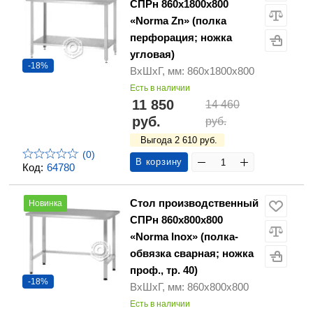
СПРн 860х1800х800
«Norma Zn» (полка
перфорация; ножка
угловая)
-18%
ВхШхГ, мм: 860х1800х800
Есть в наличии
11 850
14 460
руб.
руб.
Выгода 2 610 руб.
(0)
В корзину
Код:
64780
Стол производственный
Новинка
СПРн 860х800х800
«Norma Inox» (полка-
обвязка сварная; ножка
проф., тр. 40)
-18%
ВхШхГ, мм: 860х800х800
Есть в наличии