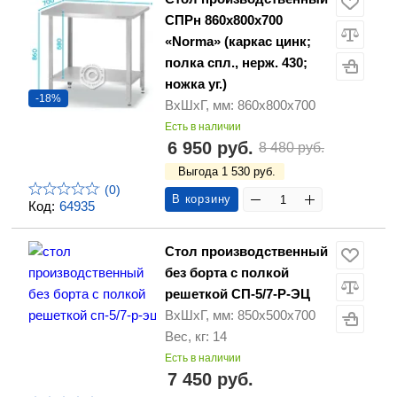
СПРн 860х800х700
«Norma» (каркас цинк;
полка спл., нерж. 430;
ножка уг.)
-18%
ВхШхГ, мм: 860х800х700
Есть в наличии
6 950 руб.
8 480 руб.
Выгода 1 530 руб.
(0)
В корзину
Код:
64935
Стол производственный
без борта с полкой
решеткой СП-5/7-Р-ЭЦ
ВхШхГ, мм: 850х500х700
Вес, кг: 14
Есть в наличии
7 450 руб.