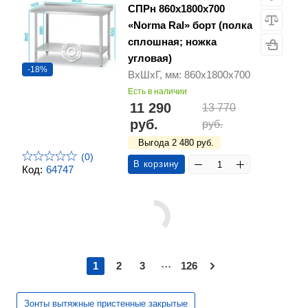
СПРн 860х1800х700
«Norma Ral» борт (полка
сплошная; ножка
угловая)
-18%
ВхШхГ, мм: 860х1800х700
Есть в наличии
11 290
13 770
руб.
руб.
Выгода 2 480 руб.
(0)
В корзину
Код:
64747
...
1
2
3
126
Зонты вытяжные пристенные закрытые