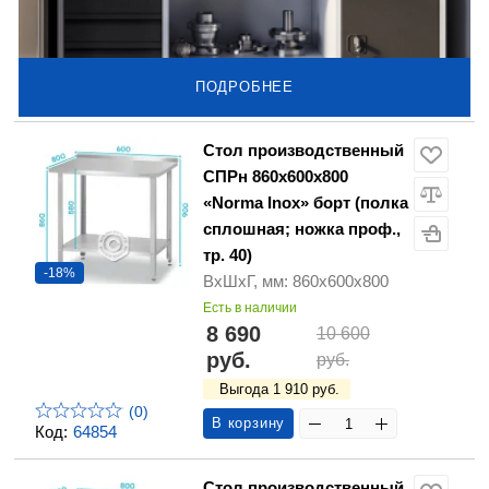
ПОДРОБНЕЕ
Стол производственный
СПРн 860х600х800
«Norma Inox» борт (полка
сплошная; ножка проф.,
тр. 40)
-18%
ВхШхГ, мм: 860х600х800
Есть в наличии
8 690
10 600
руб.
руб.
Выгода 1 910 руб.
(0)
В корзину
Код:
64854
Стол производственный