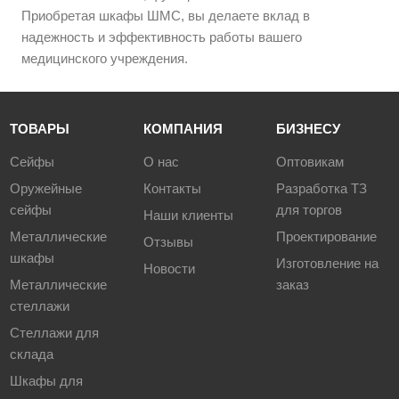
Приобретая шкафы ШМС, вы делаете вклад в
надежность и эффективность работы вашего
медицинского учреждения.
ТОВАРЫ
КОМПАНИЯ
БИЗНЕСУ
Сейфы
О нас
Оптовикам
Оружейные
Контакты
Разработка ТЗ
сейфы
для торгов
Наши клиенты
Металлические
Проектирование
Отзывы
шкафы
Изготовление на
Новости
Металлические
заказ
стеллажи
Стеллажи для
склада
Шкафы для