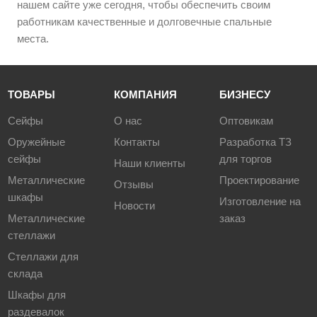
нашем сайте уже сегодня, чтобы обеспечить своим
работникам качественные и долговечные спальные
места.
ТОВАРЫ
КОМПАНИЯ
БИЗНЕСУ
Сейфы
О нас
Оптовикам
Оружейные
Контакты
Разработка ТЗ
сейфы
для торгов
Наши клиенты
Металлические
Проектирование
Отзывы
шкафы
Изготовление на
Новости
Металлические
заказ
стеллажи
Стеллажи для
склада
Шкафы для
раздевалок