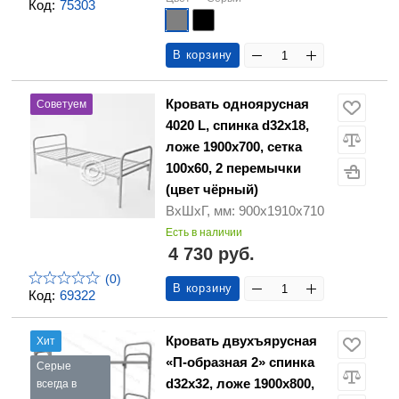
Код:
75303
В корзину
Кровать одноярусная
Советуем
4020 L, спинка d32х18,
ложе 1900х700, сетка
100х60, 2 перемычки
(цвет чёрный)
ВхШхГ, мм: 900х1910х710
Есть в наличии
4 730 руб.
(0)
В корзину
Код:
69322
Кровать двухъярусная
Хит
«П-образная 2» спинка
Серые
d32х32, ложе 1900х800,
всегда в