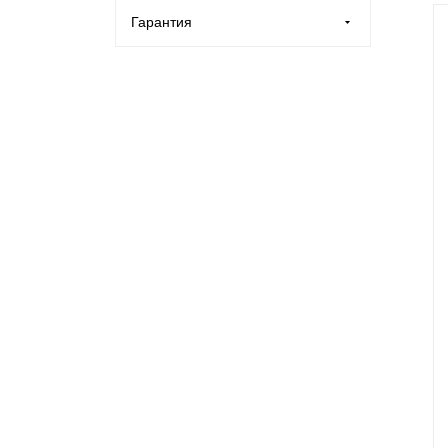
Гарантия
Бронза (
1
)
1 год (
160
)
Графитовый (
52
)
5 лет (
86
)
Коричневый (
46
)
Медь (
10
)
Серый (
144
)
Синий (
7
)
Чёрный (
10
)