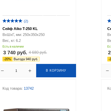
(2)
Сейф Aiko T-250 KL
С
ВхШхГ, мм: 250х350х250
В
Вес, кг: 6.2
Ве
Есть в наличии
Ес
3 740 руб.
2
4 680 руб.
-20%
Выгода 940 руб.
-
В КОРЗИНУ
Код товара:
13742
Ко