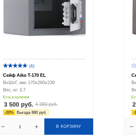
(6)
Сейф Aiko T-170 EL
С
ВхШхГ, мм: 170х260х230
В
Вес, кг: 3.7
Ве
Есть в наличии
Ес
3 500 руб.
2
4 380 руб.
-20%
Выгода 880 руб.
-
В КОРЗИНУ