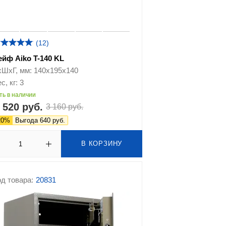
(12)
ейф Aiko T-140 KL
хШхГ, мм: 140х195х140
с, кг: 3
ть в наличии
 520 руб.
3 160 руб.
20%
Выгода 640 руб.
В КОРЗИНУ
д товара:
20831