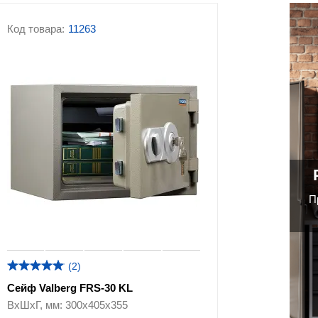
Код товара:
11263
П
(2)
Сейф Valberg FRS-30 KL
ВхШхГ, мм: 300х405х355