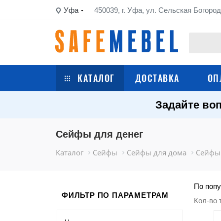
Уфа
450039, г. Уфа, ул. Сельская Богород
КАТАЛОГ
ДОСТАВКА
ОП
Задайте воп
Сейфы
Шкафы металлические
Сейфы для денег
Каталог
Сейфы
Сейфы для дома
Сейфы 
Стеллажи металлические
Верстаки
По попу
ФИЛЬТР ПО ПАРАМЕТРАМ
Кол-во 
Тележки