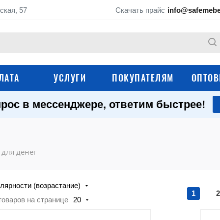
ская, 57
Скачать прайс
info@safemebe
ЛАТА
УСЛУГИ
ПОКУПАТЕЛЯМ
ОПТОВ
рос в мессенджере, ответим быстрее!
Оружейные сейфы
Сейфы для дома
Мебельные сейфы
Маленькие сейфы
для денег
Огнестойкие сейфы
Огневзломостойки
лярности (возрастание)
Гостиничные сейфы
Медицинские сейф
1
2
товаров на странице
20
Темпокассы и денежные
Депозитные сейфы