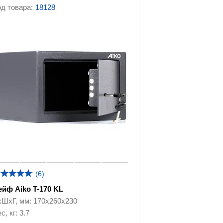
д товара:
18128
фы
Сейфы-шкафы
 с
Сейфы с кодовым замком
сейфам
(6)
ейф Aiko T-170 KL
хШхГ, мм: 170х260х230
с, кг: 3.7