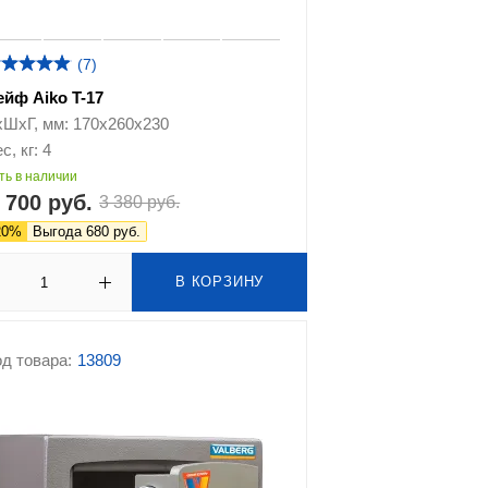
(7)
ейф Aiko T-17
хШхГ, мм: 170x260x230
с, кг: 4
ть в наличии
 700 руб.
3 380 руб.
20%
Выгода 680 руб.
В КОРЗИНУ
д товара:
13809