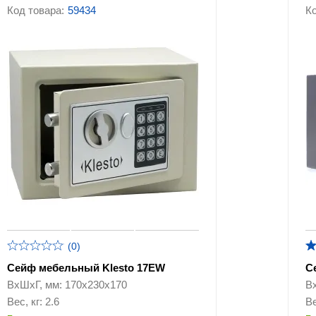
ящики
Код товара:
59434
Ко
Сейфы Valberg
Эксклюзивные сей
Сейфы для ключей
Автомобильные сейфы
кодовым замком
Сейфы с биометрическим
Аксессуары и
замком
комплектующие к 
(0)
Сейф мебельный Klesto 17EW
С
ВхШхГ, мм: 170х230х170
В
Вес, кг: 2.6
Ве