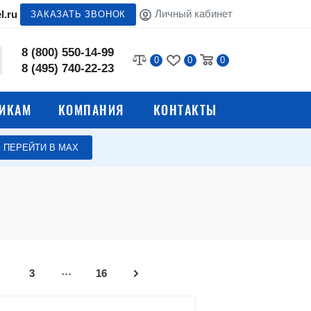
Личный кабинет
l.ru
ЗАКАЗАТЬ ЗВОНОК
8 (800) 550-14-99
0
0
0
8 (495) 740-22-23
ИКАМ
КОМПАНИЯ
КОНТАКТЫ
ПЕРЕЙТИ В МАХ
Сейфы для офиса
Взломостойкие сейфы
е сейфы
Встраиваемые сейфы
...
ы
Депозитные ячейки
3
16
Сейфы Aiko