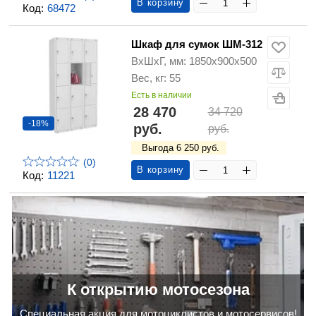
В корзину
Код:
68472
Шкаф для сумок ШМ-312
ВхШхГ, мм: 1850х900х500
Вес, кг: 55
Есть в наличии
28 470
34 720
-18%
руб.
руб.
Выгода 6 250 руб.
(0)
В корзину
Код:
11221
К открытию мотосезона
Cпециальная акция для мотоциклистов и мотосервисов!