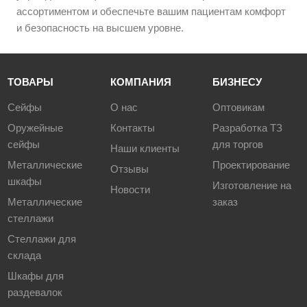
ассортиментом и обеспечьте вашим пациентам комфорт
и безопасность на высшем уровне.
ТОВАРЫ
КОМПАНИЯ
БИЗНЕСУ
Сейфы
О нас
Оптовикам
Оружейные
Контакты
Разработка ТЗ
сейфы
для торгов
Наши клиенты
Металлические
Проектирование
Отзывы
шкафы
Изготовление на
Новости
Металлические
заказ
стеллажи
Стеллажи для
склада
Шкафы для
раздевалок