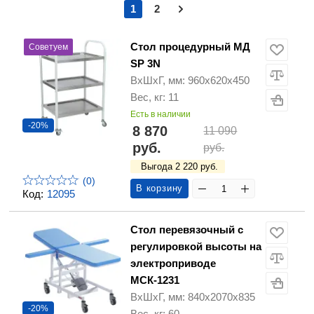
1
2
Стол процедурный МД
Советуем
SP 3N
ВхШхГ, мм: 960х620х450
Вес, кг: 11
Есть в наличии
-20%
8 870
11 090
руб.
руб.
Выгода 2 220 руб.
(0)
В корзину
Код:
12095
Стол перевязочный с
регулировкой высоты на
электроприводе
МСК-1231
ВхШхГ, мм: 840х2070х835
-20%
Вес, кг: 60