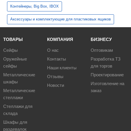
Контейнеры, Big Box, IBOX
Аксессуары и комплектующие для пластиковых ящиков
ТОВАРЫ
КОМПАНИЯ
БИЗНЕСУ
Сейфы
О нас
Оптовикам
Оружейные
Контакты
Разработка ТЗ
сейфы
для торгов
Наши клиенты
Металлические
Проектирование
Отзывы
шкафы
Изготовление на
Новости
Металлические
заказ
стеллажи
Стеллажи для
склада
Шкафы для
раздевалок