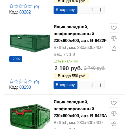
Выгода 970 руб.
(0)
В корзину
Код:
83282
Ящик складной,
перфорированный
230х600х400, арт. B-6422F
ВхШхГ, мм: 230х600х400
Вес, кг: 1.9
-20%
Есть в наличии
2 190 руб.
2 740 руб.
Выгода 550 руб.
(0)
В корзину
Код:
83298
Ящик складной,
перфорированный
230х600х400, арт. B-6423A
ВхШхГ, мм: 230х600х400