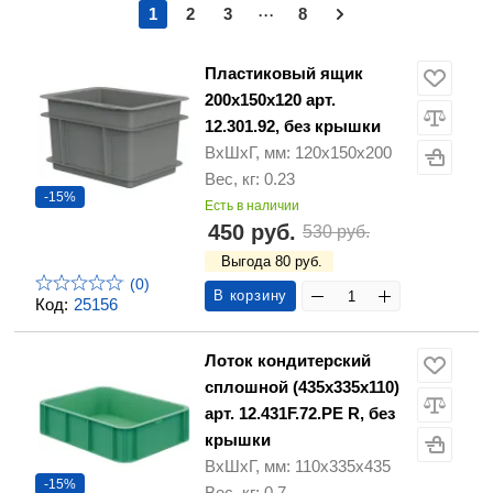
...
1
2
3
8
Пластиковый ящик
200х150х120 арт.
12.301.92, без крышки
ВхШхГ, мм: 120х150х200
Вес, кг: 0.23
-15%
Есть в наличии
450 руб.
530 руб.
Выгода 80 руб.
(0)
В корзину
Код:
25156
Лоток кондитерский
сплошной (435х335х110)
арт. 12.431F.72.РЕ R, без
крышки
ВхШхГ, мм: 110х335х435
-15%
Вес, кг: 0.7