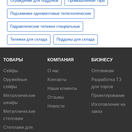
Ограждение для поддонов
Промышленная тара
Подъемники одномачтовые телескопические
Гидравлические тележки специальные
Тележки для склада
Поддоны для склада
ТОВАРЫ
КОМПАНИЯ
БИЗНЕСУ
Сейфы
О нас
Оптовикам
Оружейные
Контакты
Разработка ТЗ
сейфы
для торгов
Наши клиенты
Металлические
Проектирование
Отзывы
шкафы
Изготовление на
Новости
Металлические
заказ
стеллажи
Стеллажи для