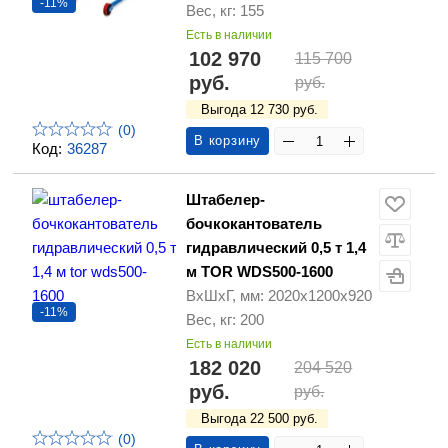
-11%
Вес, кг: 155
Есть в наличии
102 970
115 700
руб.
руб.
Выгода 12 730 руб.
(0)
В корзину
Код:
36287
Штабелер-
бочкокантователь
гидравлический 0,5 т 1,4
м TOR WDS500-1600
ВхШхГ, мм: 2020х1200х920
-11%
Вес, кг: 200
Есть в наличии
182 020
204 520
руб.
руб.
Выгода 22 500 руб.
(0)