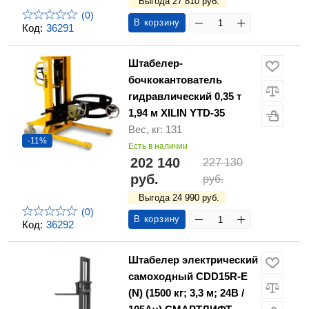
Выгода 27 810 руб.
(0)
В корзину
Код:
36291
Штабелер-
бочкокантователь
гидравлический 0,35 т
1,94 м XILIN YTD-35
Вес, кг: 131
-11%
Есть в наличии
202 140
227 130
руб.
руб.
Выгода 24 990 руб.
(0)
В корзину
Код:
36292
Штабелер электрический
самоходный CDD15R-E
(N) (1500 кг; 3,3 м; 24В /