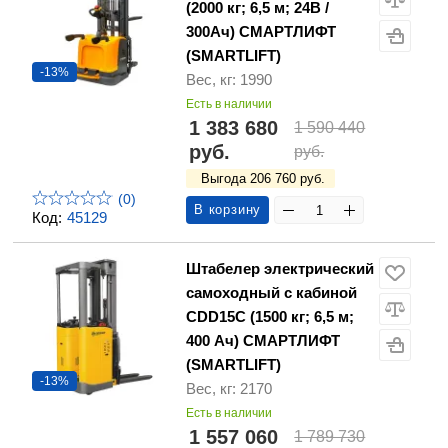
(2000 кг; 6,5 м; 24В /
300Ач) СМАРТЛИФТ
(SMARTLIFT)
-13%
Вес, кг: 1990
Есть в наличии
1 383 680
1 590 440
руб.
руб.
Выгода 206 760 руб.
(0)
В корзину
Код:
45129
Штабелер электрический
самоходный с кабиной
CDD15C (1500 кг; 6,5 м;
400 Ач) СМАРТЛИФТ
(SMARTLIFT)
-13%
Вес, кг: 2170
Есть в наличии
1 557 060
1 789 730