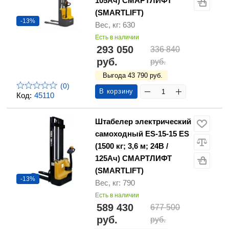
105Ач) СМАРТЛИФТ
(SMARTLIFT)
-13%
Вес, кг: 630
Есть в наличии
293 050
336 840
руб.
руб.
Выгода 43 790 руб.
(0)
В корзину
Код:
45110
Штабелер электрический
самоходный ES-15-15 ES
(1500 кг; 3,6 м; 24В /
125Ач) СМАРТЛИФТ
(SMARTLIFT)
-13%
Вес, кг: 790
Есть в наличии
589 430
677 500
руб.
руб.