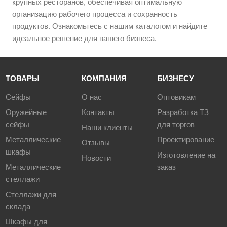
крупных ресторанов, обеспечивая оптимальную
организацию рабочего процесса и сохранность
продуктов. Ознакомьтесь с нашим каталогом и найдите
идеальное решение для вашего бизнеса.
ТОВАРЫ
КОМПАНИЯ
БИЗНЕСУ
Сейфы
О нас
Оптовикам
Оружейные
Контакты
Разработка ТЗ
сейфы
для торгов
Наши клиенты
Металлические
Проектирование
Отзывы
шкафы
Изготовление на
Новости
Металлические
заказ
стеллажи
Стеллажи для
склада
Шкафы для