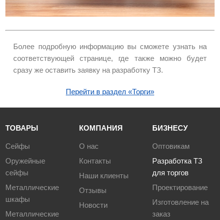
Более подробную информацию вы сможете узнать на
соответствующей странице, где также можно будет
сразу же оставить заявку на разработку ТЗ.
Перейти в раздел «Торги»
ТОВАРЫ
КОМПАНИЯ
БИЗНЕСУ
Сейфы
О нас
Оптовикам
Оружейные
Контакты
Разработка ТЗ
сейфы
для торгов
Наши клиенты
Металлические
Проектирование
Отзывы
шкафы
Изготовление на
Новости
Металлические
заказ