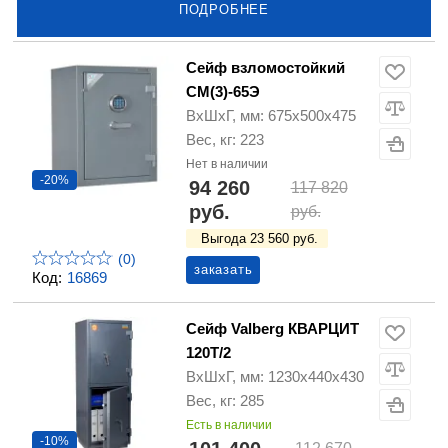
ПОДРОБНЕЕ
Сейф взломостойкий
СМ(3)-65Э
ВхШхГ, мм: 675х500х475
Вес, кг: 223
Нет в наличии
-20%
94 260
117 820
руб.
руб.
Выгода 23 560 руб.
(0)
заказать
Код:
16869
Сейф Valberg КВАРЦИТ
120Т/2
ВхШхГ, мм: 1230х440х430
Вес, кг: 285
Есть в наличии
-10%