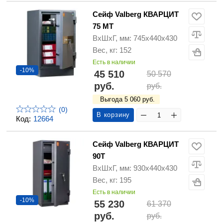
Сейф Valberg КВАРЦИТ
75 МТ
ВхШхГ, мм: 745х440х430
Вес, кг: 152
Есть в наличии
-10%
45 510
50 570
руб.
руб.
Выгода 5 060 руб.
(0)
В корзину
Код:
12664
Сейф Valberg КВАРЦИТ
90Т
ВхШхГ, мм: 930х440х430
Вес, кг: 195
Есть в наличии
-10%
55 230
61 370
руб.
руб.