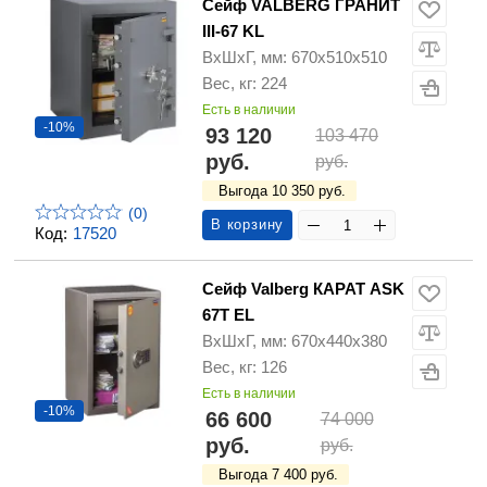
Сейф VALBERG ГРАНИТ
III-67 KL
ВхШхГ, мм: 670х510х510
Вес, кг: 224
Есть в наличии
-10%
93 120
103 470
руб.
руб.
Выгода 10 350 руб.
(0)
В корзину
Код:
17520
Сейф Valberg КАРАТ ASK
67T EL
ВхШхГ, мм: 670х440х380
Вес, кг: 126
Есть в наличии
-10%
66 600
74 000
руб.
руб.
Выгода 7 400 руб.