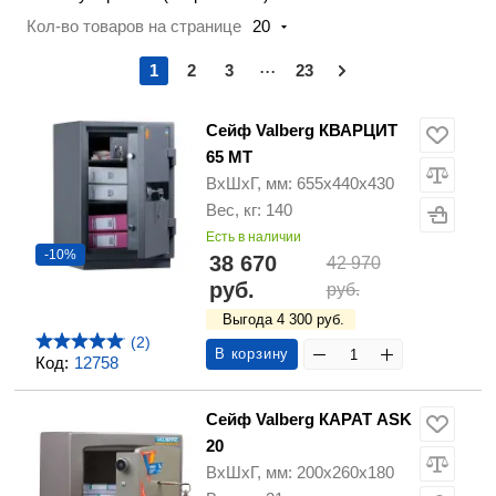
Кол-во товаров на странице
20
...
1
2
3
23
Сейф Valberg КВАРЦИТ
65 МТ
ВхШхГ, мм: 655х440х430
Вес, кг: 140
Есть в наличии
-10%
38 670
42 970
руб.
руб.
Выгода 4 300 руб.
(2)
В корзину
Код:
12758
Сейф Valberg КАРАТ ASK
20
ВхШхГ, мм: 200х260х180