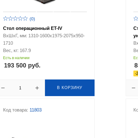
(0)
Стол операционный ET-IV
С
ВхШхГ, мм: 1310-1600х1975-2075х950-
у
1710
В
Вес, кг: 167.9
Ве
Есть в наличии
Ес
193 500 руб.
8
-
В КОРЗИНУ
Код товара:
11803
Ко