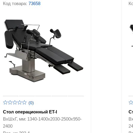
Код товара:
73658
Ко
Ростомеры медицинские
Негатоскопы
Хирургическое
Кислородное
оборудование
оборудование
Держатели и стойки
Средства реабилитации
дозаторов
Секции стульев для
Рециркуляторы
медицинских учреждений
Медицинские кресла
Аксессуары для
медицинской мебел
оборудования
(0)
Стол операционный ET-I
С
ВхШхГ, мм: 1340-1400х2030-2500х950-
В
2400
2