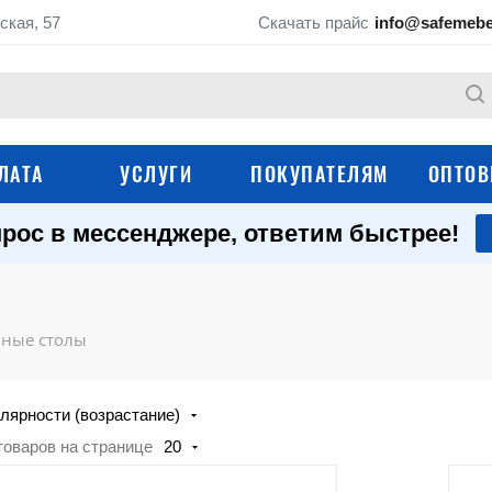
ская, 57
Скачать прайс
info@safemebe
ЛАТА
УСЛУГИ
ПОКУПАТЕЛЯМ
ОПТОВ
рос в мессенджере, ответим быстрее!
Мебель для кабине
Медицинские шкафы
палат (ЛДСП)
Медицинские картотеки
Медицинские крова
ные столы
Медицинские тележ
Медицинские кушетки
лярности (возрастание)
Медицинские тумбы
Медицинские ширм
товаров на странице
20
Настенные аптечки
Операционные сто