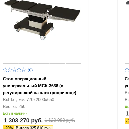
(0)
Стол операционный
С
универсальный МСК-3636 (с
у
регулировкой на электроприводе)
В
ВхШхГ, мм: 770х2000х650
Ве
Вес, кг: 250
Ес
1
Есть в наличии
1 303 270 руб.
1 629 080 руб.
-
-20%
Выгода 325 810 руб.