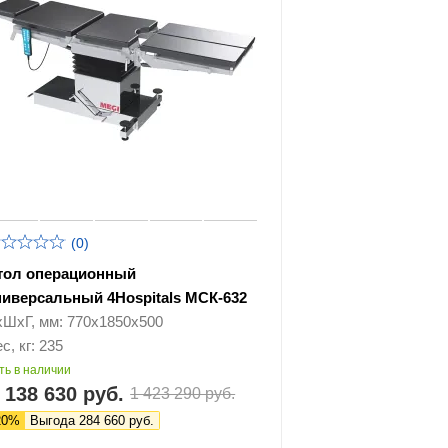
(0)
тол операционный
ниверсальный 4Hospitals МСК-632
хШхГ, мм: 770х1850х500
с, кг: 235
ть в наличии
 138 630 руб.
1 423 290 руб.
20%
Выгода 284 660 руб.