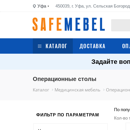
Уфа
450039, г. Уфа, ул. Сельская Богород
КАТАЛОГ
ДОСТАВКА
ОП
Задайте воп
Сейфы
Шкафы металлические
Операционные столы
Каталог
Медицинская мебель
Операцион
Стеллажи металлические
Верстаки
По попу
ФИЛЬТР ПО ПАРАМЕТРАМ
Кол-во 
Тележки