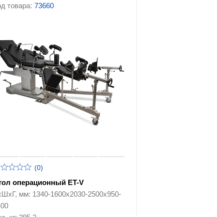
табуреты
д товара:
73660
Медицинская техника
Офтальмологическое
оборудование
 для
Стерилизаторы
Стоматологическое
оборудование
и и
(0)
тол операционный ET-V
хШхГ, мм: 1340-1600х2030-2500х950-
400