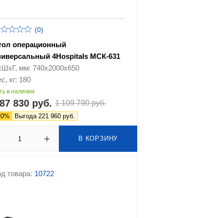
(0)
тол операционный
ниверсальный 4Hospitals МСК-631
хШхГ, мм: 740х2000х650
с, кг: 180
ть в наличии
87 830 руб.
1 109 790 руб.
20%
Выгода 221 960 руб.
В КОРЗИНУ
д товара:
10722