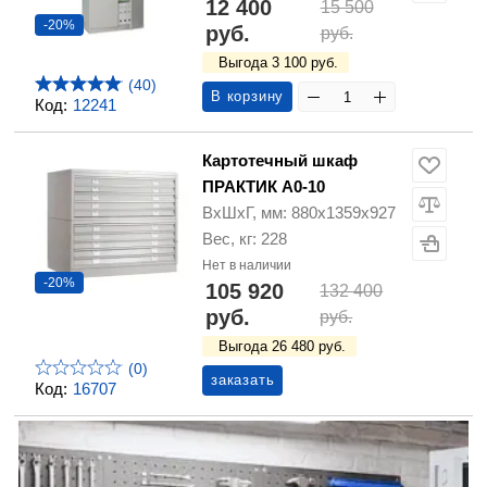
12 400
15 500
-20%
руб.
руб.
Выгода 3 100 руб.
(40)
В корзину
Код:
12241
Картотечный шкаф
ПРАКТИК A0-10
ВхШхГ, мм: 880х1359х927
Вес, кг: 228
Нет в наличии
-20%
105 920
132 400
руб.
руб.
Выгода 26 480 руб.
(0)
заказать
Код:
16707