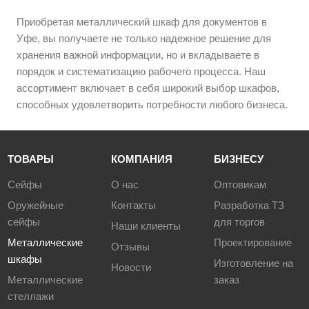
Приобретая металлический шкаф для документов в
Уфе, вы получаете не только надежное решение для
хранения важной информации, но и вкладываете в
порядок и систематизацию рабочего процесса. Наш
ассортимент включает в себя широкий выбор шкафов,
способных удовлетворить потребности любого бизнеса.
ТОВАРЫ
КОМПАНИЯ
БИЗНЕСУ
Сейфы
О нас
Оптовикам
Оружейные
Контакты
Разработка ТЗ
сейфы
для торгов
Наши клиенты
Металлические
Проектирование
Отзывы
шкафы
Изготовление на
Новости
Металлические
заказ
стеллажи