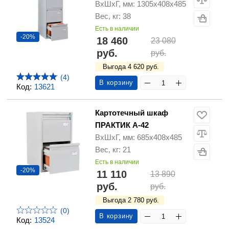
ВхШхГ, мм: 1305х408х485
Вес, кг: 38
Есть в наличии
-20%
18 460
23 080
руб.
руб.
Выгода 4 620 руб.
(4)
В корзину
Код:
13621
Картотечный шкаф
ПРАКТИК А-42
ВхШхГ, мм: 685х408х485
Вес, кг: 21
Есть в наличии
-20%
11 110
13 890
руб.
руб.
Выгода 2 780 руб.
(0)
В корзину
Код:
13524