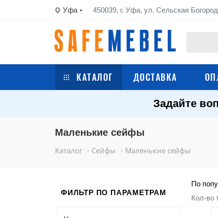
Уфа
450039, г. Уфа, ул. Сельская Богород
КАТАЛОГ
ДОСТАВКА
ОП
Задайте воп
Сейфы
Шкафы металлические
Маленькие сейфы
Каталог
Сейфы
Маленькие сейфы
Стеллажи металлические
Верстаки
По попу
ФИЛЬТР ПО ПАРАМЕТРАМ
Кол-во 
Тележки