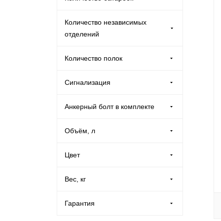
AAA «мизинчиковая» (
5
)
Количество независимых
AA «пальчиковая» (
17
)
отделений
Нет (
31
)
1 (
55
)
Количество полок
1 (
97
)
Сигнализация
2 (
3
)
Есть (
2
)
Анкерный болт в комплекте
Да (
6
)
Объём, л
Нет (
1
)
Цвет
Антик-серебро (
2
)
Вес, кг
Белый (
6
)
Гарантия
Графитовый (
21
)