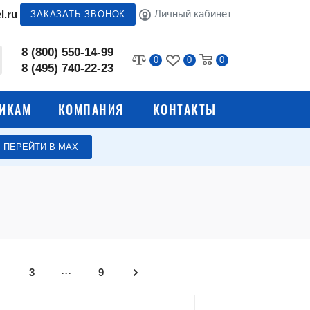
Личный кабинет
l.ru
ЗАКАЗАТЬ ЗВОНОК
8 (800) 550-14-99
0
0
0
8 (495) 740-22-23
ИКАМ
КОМПАНИЯ
КОНТАКТЫ
ПЕРЕЙТИ В МАХ
Сейфы для офиса
Взломостойкие сейфы
е сейфы
Встраиваемые сейфы
...
ы
Депозитные ячейки
3
9
Сейфы Aiko