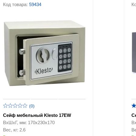
ящики
Код товара:
59434
Ко
Сейфы Valberg
Эксклюзивные сей
Сейфы для ключей
Автомобильные сейфы
кодовым замком
Сейфы с биометрическим
Аксессуары и
замком
комплектующие к 
(0)
Сейф мебельный Klesto 17EW
С
ВхШхГ, мм: 170х230х170
В
Вес, кг: 2.6
Ве