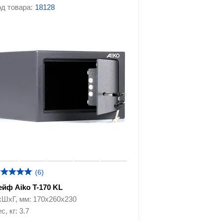
д товара:
18128
фы
Сейфы-шкафы
 с
Сейфы с кодовым замком
сейфам
(6)
ейф Aiko T-170 KL
хШхГ, мм: 170х260х230
с, кг: 3.7