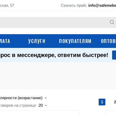
ская, 57
Скачать прайс
info@safemebe
ЛАТА
УСЛУГИ
ПОКУПАТЕЛЯМ
ОПТОВ
рос в мессенджере, ответим быстрее!
Оружейные сейфы
Сейфы для дома
Мебельные сейфы
Маленькие сейфы
Огнестойкие сейфы
Огневзломостойки
лярности (возрастание)
Гостиничные сейфы
Медицинские сейф
1
2
товаров на странице
20
Темпокассы и денежные
Депозитные сейфы