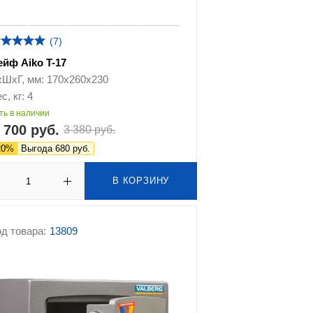
(7)
ейф Aiko T-17
хШхГ, мм: 170x260x230
с, кг: 4
ть в наличии
 700 руб.
3 380 руб.
20%
Выгода 680 руб.
В КОРЗИНУ
д товара:
13809