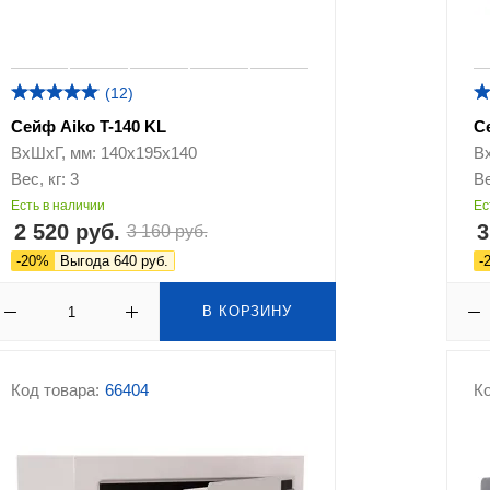
(12)
Сейф Aiko T-140 KL
С
ВхШхГ, мм: 140х195х140
В
Вес, кг: 3
Ве
Есть в наличии
Ес
2 520 руб.
3
3 160 руб.
-20%
Выгода 640 руб.
-
В КОРЗИНУ
Код товара:
66404
Ко