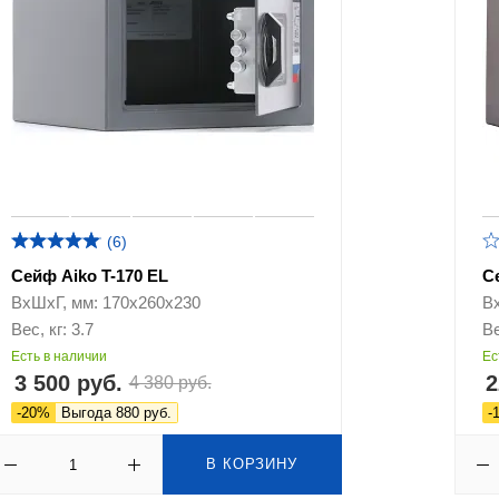
(6)
Сейф Aiko T-170 EL
С
ВхШхГ, мм: 170х260х230
В
Вес, кг: 3.7
Ве
Есть в наличии
Ес
3 500 руб.
2
4 380 руб.
-20%
Выгода 880 руб.
-
В КОРЗИНУ