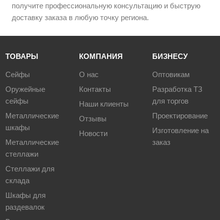
получите профессиональную консультацию и быструю
доставку заказа в любую точку региона.
ТОВАРЫ
КОМПАНИЯ
БИЗНЕСУ
Сейфы
О нас
Оптовикам
Оружейные
Контакты
Разработка ТЗ
сейфы
для торгов
Наши клиенты
Металлические
Проектирование
Отзывы
шкафы
Изготовление на
Новости
Металлические
заказ
стеллажи
Стеллажи для
склада
Шкафы для
раздевалок