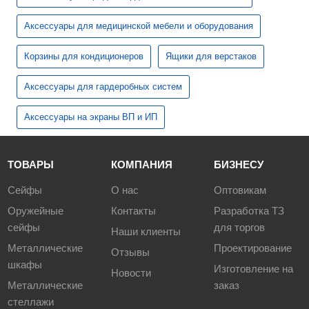
Аксессуары для медицинской мебели и оборудования
Корзины для кондиционеров
Ящики для верстаков
Аксессуары для гардеробных систем
Аксессуары на экраны ВП и ИП
ТОВАРЫ
КОМПАНИЯ
БИЗНЕСУ
Сейфы
О нас
Оптовикам
Оружейные
Контакты
Разработка ТЗ
сейфы
для торгов
Наши клиенты
Металлические
Проектирование
Отзывы
шкафы
Изготовление на
Новости
Металлические
заказ
стеллажи