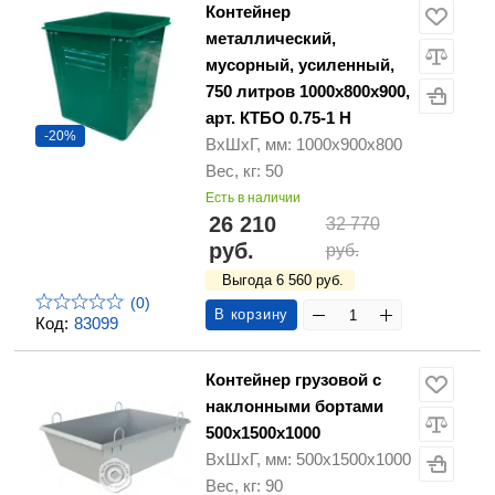
Контейнер
металлический,
мусорный, усиленный,
750 литров 1000х800х900,
арт. КТБО 0.75-1 H
-20%
ВхШхГ, мм: 1000х900х800
Вес, кг: 50
Есть в наличии
26 210
32 770
руб.
руб.
Выгода 6 560 руб.
(0)
В корзину
Код:
83099
Контейнер грузовой с
наклонными бортами
500х1500х1000
ВхШхГ, мм: 500х1500х1000
Вес, кг: 90