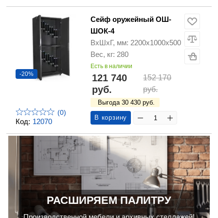
Сейф оружейный ОШ-
ШОК-4
ВхШхГ, мм: 2200х1000х500
Вес, кг: 280
Есть в наличии
-20%
121 740
152 170
руб.
руб.
Выгода 30 430 руб.
(0)
В корзину
Код:
12070
РАСШИРЯЕМ ПАЛИТРУ
Производственной мебели и архивных стеллажей!