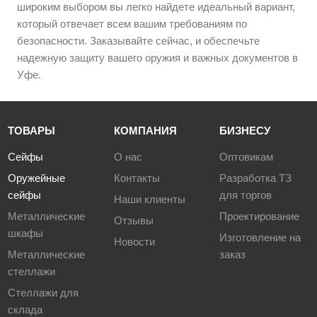
широким выбором вы легко найдете идеальный вариант,
который отвечает всем вашим требованиям по
безопасности. Заказывайте сейчас, и обеспечьте
надежную защиту вашего оружия и важных документов в
Уфе.
ТОВАРЫ
КОМПАНИЯ
БИЗНЕСУ
Сейфы
О нас
Оптовикам
Оружейные
Контакты
Разработка ТЗ
сейфы
для торгов
Наши клиенты
Металлические
Проектирование
Отзывы
шкафы
Изготовление на
Новости
Металлические
заказ
стеллажи
Стеллажи для
склада